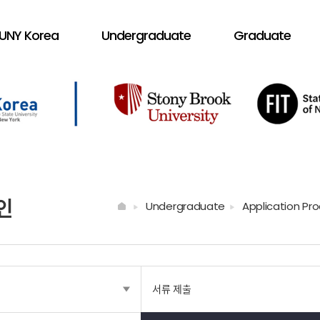
UNY Korea
Undergraduate
Graduate
인
Undergraduate
Application Pr
서류 제출