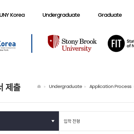
UNY Korea
Undergraduate
Graduate
서 제출
Undergraduate
Application Process
입학 전형