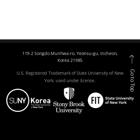
119-2 Songdo Munhwa-ro, Yeonsu-gu, Incheon,
Korea 21985
Go to Top
U.S. Registered Trademark of State University of New
York, used under license.